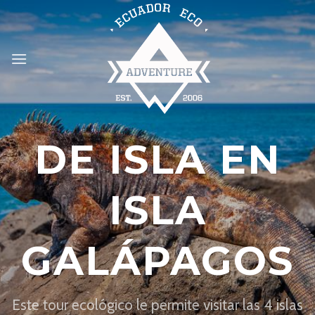
Skip
to
content
DE ISLA EN
ISLA
GALÁPAGOS
Este tour ecológico le permite visitar las 4 islas