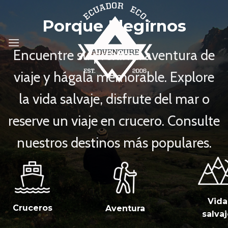
Skip
to
Porque Elegirnos
content
Encuentre su próxima aventura de
viaje y hágala memorable. Explore
la vida salvaje, disfrute del mar o
reserve un viaje en crucero. Consulte
nuestros destinos más populares.
Vida
Cruceros
Aventura
salva