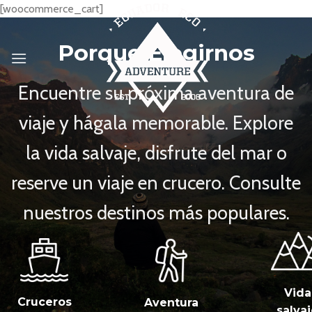
Skip
[woocommerce_cart]
to
content
Porque Elegirnos
Encuentre su próxima aventura de
viaje y hágala memorable. Explore
la vida salvaje, disfrute del mar o
reserve un viaje en crucero. Consulte
nuestros destinos más populares.
Vida
Cruceros
Aventura
salva